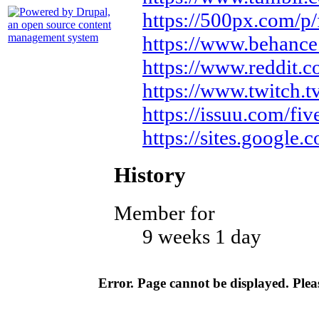
https://500px.com/p
https://www.behance
https://www.reddit.
https://www.twitch.
https://issuu.com/f
https://sites.google
History
Member for
9 weeks 1 day
Error. Page cannot be displayed. Pleas