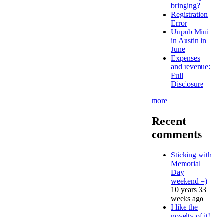
bringing?
Registration
Error
Unpub Mini
in Austin in
June
Expenses
and revenue:
Full
Disclosure
more
Recent
comments
Sticking with
Memorial
Day
weekend =)
10 years 33
weeks ago
I like the
novelty of it!