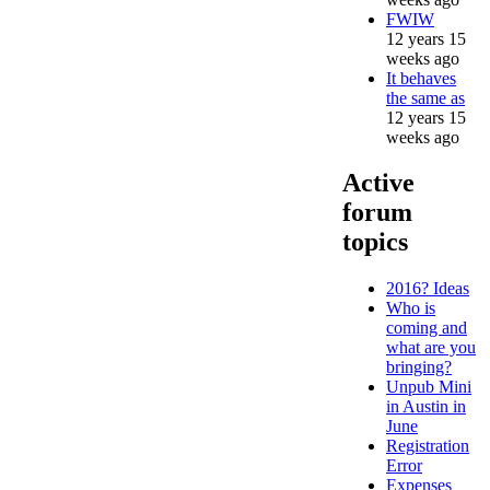
FWIW
12 years 15
weeks ago
It behaves
the same as
12 years 15
weeks ago
Active
forum
topics
2016? Ideas
Who is
coming and
what are you
bringing?
Unpub Mini
in Austin in
June
Registration
Error
Expenses