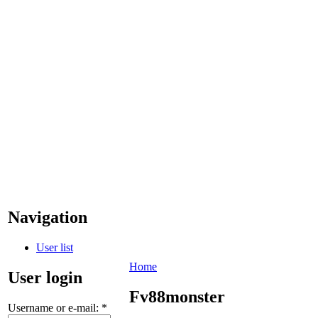
Navigation
User list
Home
User login
Fv88monster
Username or e-mail:
*