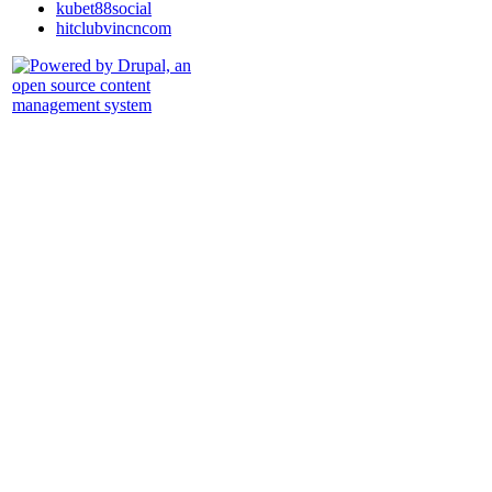
kubet88social
hitclubvincncom