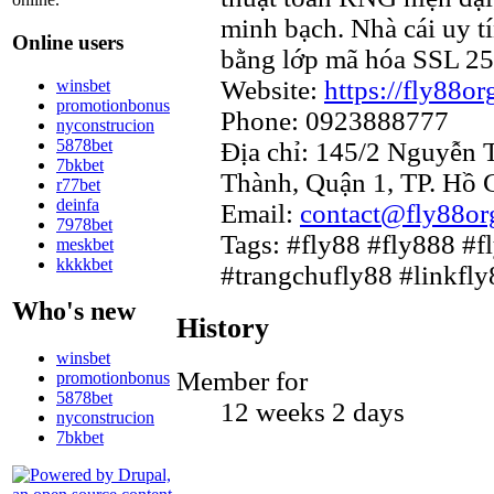
minh bạch. Nhà cái uy t
Online users
bằng lớp mã hóa SSL 256
Website:
https://fly88or
winsbet
promotionbonus
Phone: 0923888777
nyconstrucion
5878bet
Địa chỉ: 145/2 Nguyễn 
7bkbet
Thành, Quận 1, TP. Hồ 
r77bet
deinfa
Email:
contact@fly88or
7978bet
Tags: #fly88 #fly888 #
meskbet
kkkkbet
#trangchufly88 #linkfly
Who's new
History
winsbet
Member for
promotionbonus
5878bet
12 weeks 2 days
nyconstrucion
7bkbet