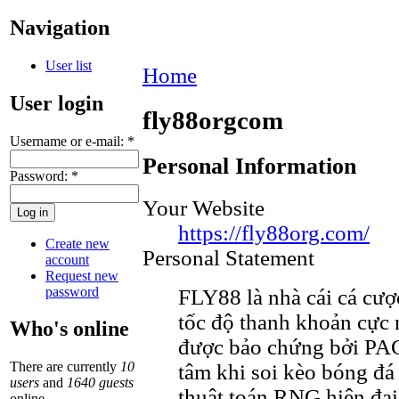
Navigation
User list
Home
User login
fly88orgcom
Username or e-mail:
*
Personal Information
Password:
*
Your Website
https://fly88org.com/
Create new
Personal Statement
account
Request new
password
FLY88 là nhà cái cá cư
tốc độ thanh khoản cực
Who's online
được bảo chứng bởi PA
There are currently
10
tâm khi soi kèo bóng đá
users
and
1640 guests
thuật toán RNG hiện đại
online.