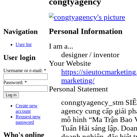
congtyagency
Personal Information
Navigation
User list
I am a...
designer / inventor
User login
Your Website
https://sieutocmarketin
Username or e-mail:
*
marketing/
Password:
*
Personal Statement
conngtyagency_stm SIÊ
Create new
agency cung cấp giải phá
account
Request new
mô hình “Ma Trận Bao 
password
Tuấn Hải sáng lập. Doan
Who's online
doanh nghiệp, đặc biệt t