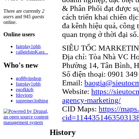
& Phân Phối đạt được sự
There are currently
2
cách triển khai chiến dịc
users
and
945 guests
online.
đa kênh hiệu quả, công t
quan trọng ở thời đại số.
Online users
fairplay1phh
SIÊU TỐC MARKETI
callgirlsinKara...
Địa chỉ: Tòa Nhà VC Ho
Who's new
Phường 14, Tân Bình, 
Số điện thoại: 0901 349
go88vipshop
Email:
baogia@sieutocm
fairplay1phh
egofkkrh
Website:
https://sieuto
fdoviorp
agency-marketing/
supremeclothing
CID Maps:
https://maps
cid=114435146350313
History