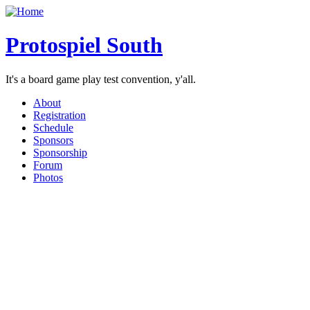
Protospiel South
It's a board game play test convention, y'all.
About
Registration
Schedule
Sponsors
Sponsorship
Forum
Photos